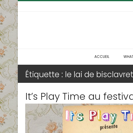
ACCUEIL
WHAT
Étiquette : le lai de bisclavre
It’s Play Time au fest