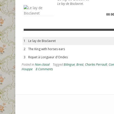
Le lay de Bisclavret
.
00:00
1
Le lay de Bisclavret
2
The King with horses ears
3
Riquet à Longueur d'Ondes
Posted in
Non classé
Tagged
Bilingue
,
Brest
,
Charles Perrault
,
Con
Houppe
8 Comments