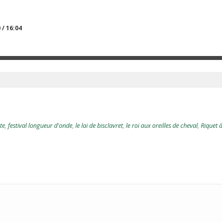
 / 16:04
te
,
festival longueur d'onde
,
le lai de bisclavret
,
le roi aux oreilles de cheval
,
Riquet à