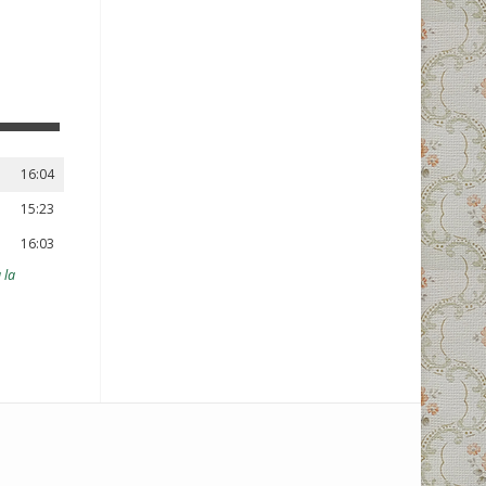
16:04
15:23
16:03
 la