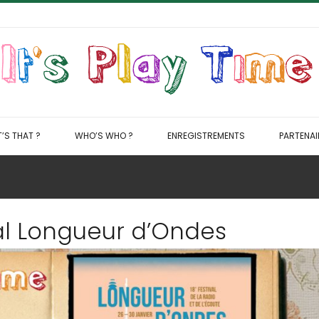
’S THAT ?
WHO’S WHO ?
ENREGISTREMENTS
PARTENAI
t
ival Longueur d’Ondes